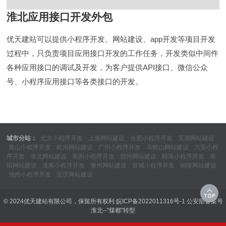
淮北应用接口开发外包
优天建站可以提供小程序开发、网站建设、app开发等项目开发
过程中，只负责项目应用接口开发的工作任务，开发类似中间件
各种应用接口的调试及开发，为客户提供API接口、微信公众
号、小程序应用接口等各类接口的开发。
城市分站：
北京小程序开发
上海网站建设
合肥小程序开发
芜湖网站建设
黄山小程序开发
杭州网站建设
广州小程序开发
马鞍山网站建设
六安小程
序开发
淮北网站建设
亳州小程序开发
宿州网站建设
蚌埠小程序开发
阜
阳网站建设
淮南小程序开发
滁州网站建设
宣城小程序开发
铜陵网站建设
池州小程序开发
安庆网站建设
© 2024优天建站有限公司，保留所有权利
皖ICP备2022011316号-1
公安部备案号
淮北--"煤都"转型