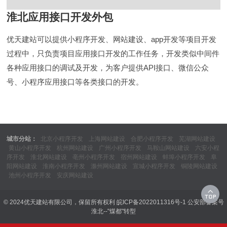
淮北应用接口开发外包
优天建站可以提供小程序开发、网站建设、app开发等项目开发
过程中，只负责项目应用接口开发的工作任务，开发类似中间件
各种应用接口的调试及开发，为客户提供API接口、微信公众
号、小程序应用接口等各类接口的开发。
城市分站：
北京小程序开发
上海网站建设
合肥小程序开发
芜湖网站建设
黄山小程序开发
杭州网站建设
广州小程序开发
马鞍山网站建设
六安小程
序开发
淮北网站建设
亳州小程序开发
宿州网站建设
蚌埠小程序开发
阜
阳网站建设
淮南小程序开发
滁州网站建设
宣城小程序开发
铜陵网站建设
池州小程序开发
安庆网站建设
© 2024优天建站有限公司，保留所有权利
皖ICP备2022011316号-1
公安部备案号
淮北--"煤都"转型