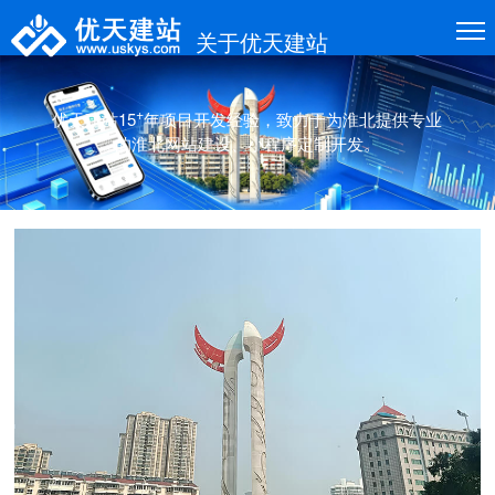
关于优天建站
+
优天建站15
年项目开发经验，致力于为淮北提供专业
的淮北网站建设、小程序定制开发。