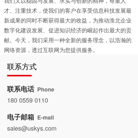
我们又以稳固与发展、求实与创新的精神，尊重人
才、注重技术，使我们的客户在享受信息科技发展最
新成果的同时不断获得最大的收益，为推动淮北企业
数字化建设发展、促进知识经济的崛起作出最大的贡
献。今天，我们采用一种全新的服务理念，以浩瀚的
网络资源，透过互联网为您提供服务。
联系方式
联系电话
Phone
180 0559 0110
电子邮箱
E-mail
sales@uskys.com