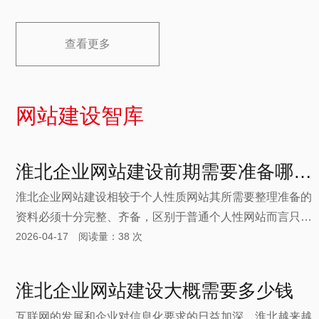
点餐，只需通过扫描桌上的二维码，便可轻松浏览本饭店菜
单、选择菜品、下单支付。优天建站这里介绍一下扫码点餐
查看更多
微信小程序如何制作开发的呢？
网站建设智库
淮北企业网站建设前期需要准备哪些资料
淮北企业网站建设相较于个人性质网站其所需要整理准备的
资料必须十分完整、齐备，区别于普通个人性网站而言只需
2026-04-17 阅读量：38 次
准备优化关键词，企业网站需要准备的内容信息需要“一次
性”搞定。
淮北企业网站建设大概需要多少钱
互联网的发展和企业对信息化要求的日益加深，淮北越来越