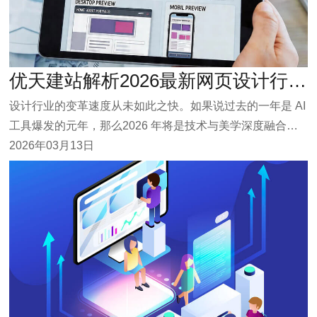
优天建站解析2026最新网页设计行业趋势
设计行业的变革速度从未如此之快。如果说过去的一年是 AI
工具爆发的元年，那么2026 年将是技术与美学深度融合、
从“工具替代”走向“人机共创”的关键转折点。当前网站设计行
2026年03月13日
业正经历一场深刻的变革。它不再是简单地做一个好看的“电
子宣传册”，而是向着更智能、更沉浸、更人性化的方向演
进。总的来说，行业趋势可以概括为“冰与火”的交融：一边
是AI的深度渗透，让网站变得更聪明、更能干；另一边则是
对人性化和真实感的极致追求，以对抗技术的冰冷感。