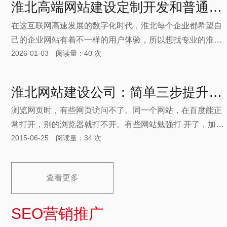
淮北高端网站建设定制开发和普通网站的差异
天建站总结企业网站建设能给公司带来以下六大维度的核心
在这互联网高速发展的数字化时代，淮北每个企业都希望自
优势。
己的企业网站有着不一样的用户体验，所以想找专业的淮北
2026-01-03 阅读量：40 次
高端官网设计公司来设计制作开发自己的官方网站，但在此
之前很多企业并不清楚高端网站建设定制开发和普通网站的
差异在哪里，不仅体现在价格上，更核心的是策略深度、用
淮北网站建设公司：简单三步提升网站浏览速度
户体验、技术架构与商业价值的全面不同。
浏览网页时，有些网页访问不了。同一个网站，在百度能正
常打开，别的浏览器就打不开。有些网站勉强打 开了，加载
2015-06-25 阅读量：34 次
速度特别慢。这样的情况会严重影响浏览者浏览网站的欲
望，相信大多数用户并没有很好的 耐心去等待。淮北网站建
设-www.uskys.com这里简单总结了提升网站速度的三步
查看更多
骤：
SEO营销推广