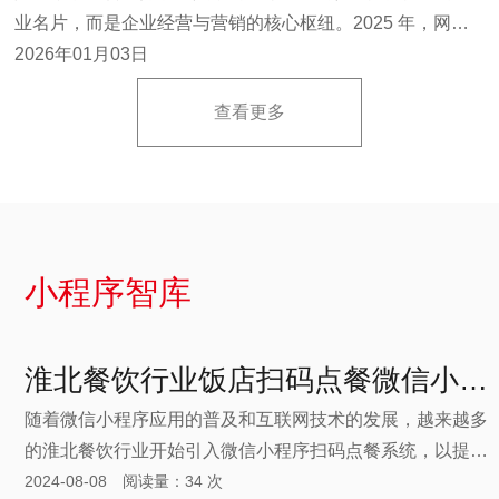
业名片，而是企业经营与营销的核心枢纽。2025 年，网站
建设行业正经历哪些新变化？企业在建站时又面临哪些新挑
2026年01月03日
战？本文将结合第三方机构的权威数据，梳理行业最新趋
查看更多
势，帮助企业在建站路上少走弯路。
小程序智库
淮北餐饮行业饭店扫码点餐微信小程序如何制作开发
随着微信小程序应用的普及和互联网技术的发展，越来越多
的淮北餐饮行业开始引入微信小程序扫码点餐系统，以提高
2024-08-08 阅读量：34 次
服务效率和顾客体验。顾客无需等待餐饮服务人员手动排队