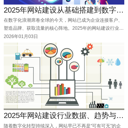
2025年网站建设从基础搭建到数字化运营转型的新趋势
在数字化浪潮席卷全球的今天，网站已成为企业连接客户、
塑造品牌、获取流量的核心阵地。2025年的网站建设行业，
正经历从“建站”向“数字运营”的深刻转型。本文将结合行业趋
2026年01月03日
势与技术实践，探讨如何通过“网站建设制作”与“高端网站建
设”两大方向，打造兼具转化力与品牌价值的数字化门户。
2025年网站建设行业数据、趋势与实战指南
随着数字化转型持续深入，网站早已不再是“可有可无”的企