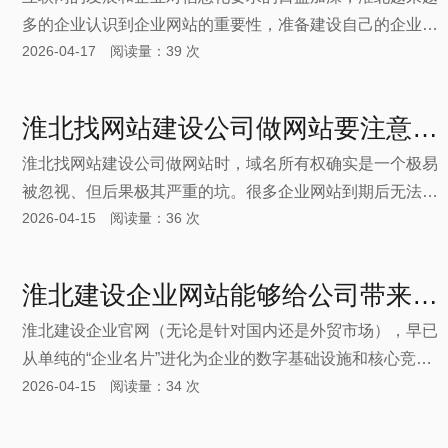
多的企业认识到企业网站的重要性，准备建设自己的企业网
2026-04-17 阅读量：39 次
站。但令企业困惑的的是，目前市场上网站建设的价格十分
混乱。建设一个同等规模和要求的企业网站，有的公司开价
1-2万，有的称仅需2000元，价格相差很大。那么到底淮北
淮北找网站建设公司做网站要注意域名所有权问题
企业网站建设大概需要多少钱？
淮北找网站建设公司做网站时，域名所有权确实是一个极易
被忽视、但后果极其严重的坑。很多企业网站到期后无法续
2026-04-15 阅读量：36 次
费、无法转移、甚至被他人抢走，根源就在这里。昨天又碰
到一个客户，他想从上一家网站建设公司那里拿回他的域
名，但是联系不上对方，域名所有者也是对方网络公司的名
淮北建设企业网站能够给公司带来的六大维度优势
字，邮箱和电话都不是用户的。
淮北建设企业官网（无论是针对国内还是外贸市场），早已
从单纯的“企业名片”进化为企业的数字基础设施和核心竞争
2026-04-15 阅读量：34 次
壁垒。企业网站不再是“建了放着”的摆设，而是公司在数字
世界的总部。它解决了三个核心问题：让客户找到你（流
量）、让客户信任你（转化）、让客户记住你（留存）。优