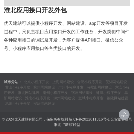
淮北应用接口开发外包
优天建站可以提供小程序开发、网站建设、app开发等项目开发
过程中，只负责项目应用接口开发的工作任务，开发类似中间件
各种应用接口的调试及开发，为客户提供API接口、微信公众
号、小程序应用接口等各类接口的开发。
城市分站：
北京小程序开发
上海网站建设
合肥小程序开发
芜湖网站建设
黄山小程序开发
杭州网站建设
广州小程序开发
马鞍山网站建设
六安小程
序开发
淮北网站建设
亳州小程序开发
宿州网站建设
蚌埠小程序开发
阜
阳网站建设
淮南小程序开发
滁州网站建设
宣城小程序开发
铜陵网站建设
池州小程序开发
安庆网站建设
© 2024优天建站有限公司，保留所有权利
皖ICP备2022011316号-1
公安部备案号
淮北--"煤都"转型