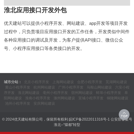
淮北应用接口开发外包
优天建站可以提供小程序开发、网站建设、app开发等项目开发
过程中，只负责项目应用接口开发的工作任务，开发类似中间件
各种应用接口的调试及开发，为客户提供API接口、微信公众
号、小程序应用接口等各类接口的开发。
城市分站：
北京小程序开发
上海网站建设
合肥小程序开发
芜湖网站建设
黄山小程序开发
杭州网站建设
广州小程序开发
马鞍山网站建设
六安小程
序开发
淮北网站建设
亳州小程序开发
宿州网站建设
蚌埠小程序开发
阜
阳网站建设
淮南小程序开发
滁州网站建设
宣城小程序开发
铜陵网站建设
池州小程序开发
安庆网站建设
© 2024优天建站有限公司，保留所有权利
皖ICP备2022011316号-1
公安部备案号
淮北--"煤都"转型